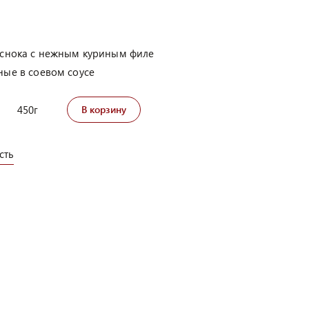
еснока с нежным куриным филе
ые в соевом соусе
450г
В корзину
сть