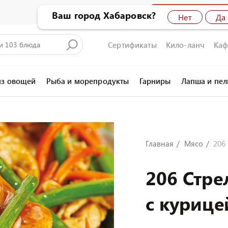
Бронирование сто
Ваш город Хабаровск?
Нет
Да
Сертификаты
Кило-ланч
Каф
из овощей
Рыба и морепродукты
Гарниры
Лапша и пе
Главная
Мясо
206
206 Стре
с курице