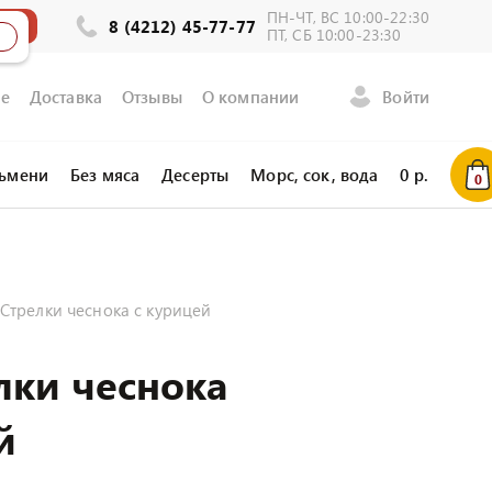
ПН-ЧТ, ВС 10:00-22:30
ла
8 (4212) 45-77-77
ПТ, СБ 10:00-23:30
е
Доставка
Отзывы
О компании
Войти
льмени
Без мяса
Десерты
Морс, сок, вода
0
р.
0
 Стрелки чеснока с курицей
лки чеснока
й