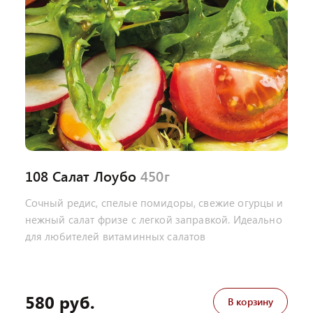
108 Салат Лоубо
450г
Сочный редис, спелые помидоры, свежие огурцы и
нежный салат фризе с легкой заправкой. Идеально
для любителей витаминных салатов
580 руб.
В корзину