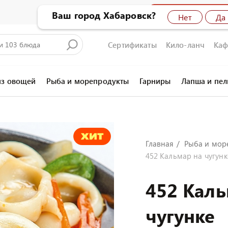
Бронирование сто
Ваш город Хабаровск?
Нет
Да
Сертификаты
Кило-ланч
Каф
из овощей
Рыба и морепродукты
Гарниры
Лапша и пе
Главная
Рыба и мор
452 Кальмар на чугунк
452 Каль
чугунке