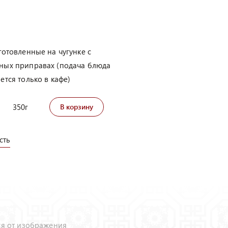
готовленные на чугунке с
ных приправах (подача блюда
тся только в кафе)
350г
В корзину
сть
ся от изображения