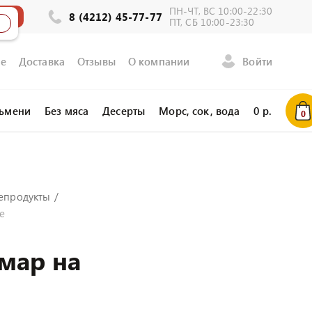
ПН-ЧТ, ВС 10:00-22:30
ла
8 (4212) 45-77-77
ПТ, СБ 10:00-23:30
е
Доставка
Отзывы
О компании
Войти
льмени
Без мяса
Десерты
Морс, сок, вода
0
р.
0
епродукты
е
мар на