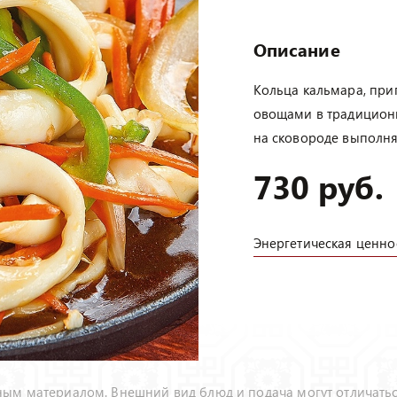
Описание
Кольца кальмара, при
овощами в традицион
на сковороде выполняе
730 руб.
Энергетическая ценно
ым материалом. Внешний вид блюд и подача могут отличать