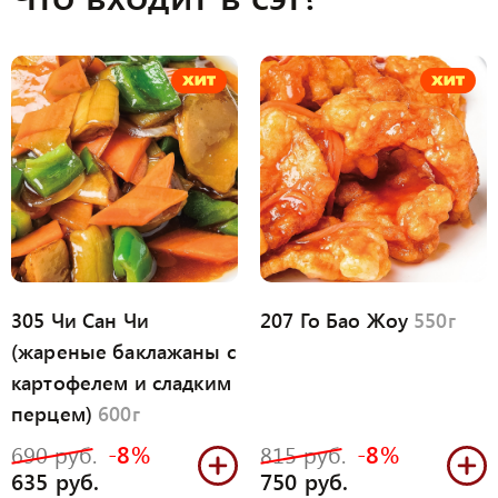
305 Чи Сан Чи
207 Го Бао Жоу
550г
(жареные баклажаны с
картофелем и сладким
перцем)
600г
-8%
-8%
690 руб.
815 руб.
635 руб.
750 руб.