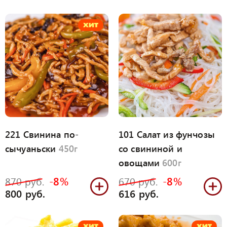
221 Свинина по-
101 Салат из фунчозы
сычуаньски
450г
со свининой и
овощами
600г
-8%
-8%
870 руб.
670 руб.
800 руб.
616 руб.