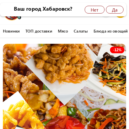
Ваш город Хабаровск?
Нет
Да
8 (4212) 45-77-77
0
Новинки
ТОП доставки
Мясо
Салаты
Блюда из овощей
-
12%