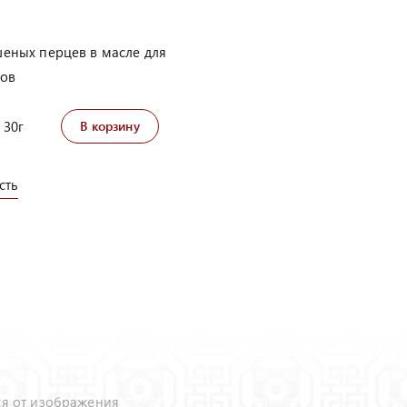
шеных перцев в масле для
нов
30г
В корзину
сть
ся от изображения