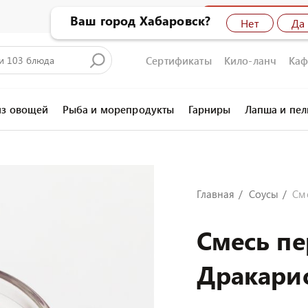
Бронирование сто
Ваш город Хабаровск?
Нет
Да
Сертификаты
Кило-ланч
Каф
из овощей
Рыба и морепродукты
Гарниры
Лапша и пе
Главная
Соусы
См
Смесь п
Дракари