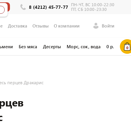
ПН-ЧТ, ВС 10:00-22:30
ла
8 (4212) 45-77-77
ПТ, СБ 10:00-23:30
е
Доставка
Отзывы
О компании
Войти
льмени
Без мяса
Десерты
Морс, сок, вода
0
р.
0
есь перцев Дракарис
ерцев
с