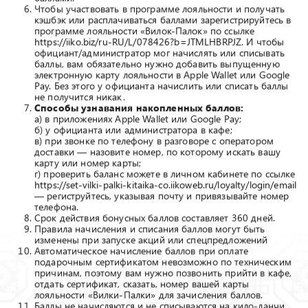
Чтобы участвовать в программе лояльности и получать
кэшбэк или расплачиваться баллами зарегистрируйтесь в
программе лояльности «Вилок-Палок» по ссылке
https://iiko.biz/ru-RU/L/078426?b=JTMLHBRPJZ
. И чтобы
официант/администратор мог начислять или списывать
баллы, вам обязательно нужно добавить выпущенную
электронную карту лояльности в Apple Wallet или Google
Pay. Без этого у официанта начислить или списать баллы
не получится никак.
Способы узнавания накопленных баллов:
а) в приложениях Apple Wallet или Google Pay;
б) у официанта или администратора в кафе;
в) при звонке по телефону в разговоре с оператором
доставки — назовите номер, по которому искать вашу
карту или номер карты;
г) проверить баланс можете в личном кабинете по ссылке
https://set-vilki-palki-kitaika-co.iikoweb.ru/loyalty/login/email
— региструйтесь, указывая почту и привязывайте номер
телефона.
Срок действия бонусных баллов составляет 360 дней.
Правила начисления и списания баллов могут быть
изменены при запуске акций или спецпредложений
Автоматическое начисление баллов при оплате
подарочным сертификатом невозможно по техническим
причинам, поэтому вам нужно позвонить прийти в кафе,
отдать сертификат, сказать, номер вашей карты
лояльности «Вилки-Палки» для зачисления баллов.
Баллы не начисляются и не списываются на кило-ланчи.