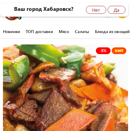
Ваш город Хабаровск?
Нет
Да
8 (4212) 45-77-77
0
Новинки
ТОП доставки
Мясо
Салаты
Блюда из овощей
-
5%